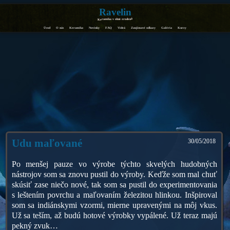
Ravelin
Keramika v ohni zrodená
Úvod
O nás
Keramika
Novinky
FAQ
Videá
Zaujímavé odkazy
Galéria
Kurzy
Udu maľované
30/05/2018
Po menšej pauze vo výrobe týchto skvelých hudobných
nástrojov som sa znovu pustil do výroby. Keďže som mal chuť
skúsiť zase niečo nové, tak som sa pustil do experimentovania
s leštením povrchu a maľovaním železitou hlinkou. Inšpiroval
som sa indiánskymi vzormi, mierne upravenými na môj vkus.
Už sa teším, až budú hotové výrobky vypálené. Už teraz majú
pekný zvuk…