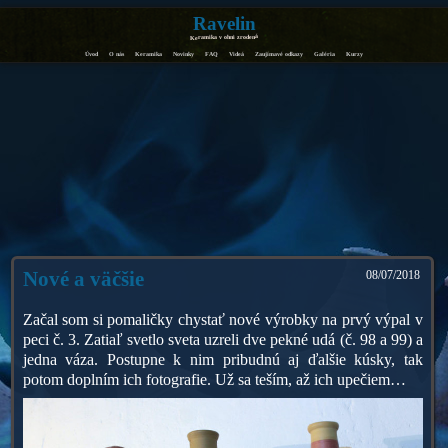
Ravelin
Keramika v ohni zrodená
Úvod
O nás
Keramika
Novinky
FAQ
Videá
Zaujímavé odkazy
Galéria
Kurzy
Nové a väčšie
08/07/2018
Začal som si pomaličky chystať nové výrobky na prvý výpal v
peci č. 3. Zatiaľ svetlo sveta uzreli dve pekné udá (č. 98 a 99) a
jedna váza. Postupne k nim pribudnú aj ďalšie kúsky, tak
potom doplním ich fotografie. Už sa teším, až ich upečiem…