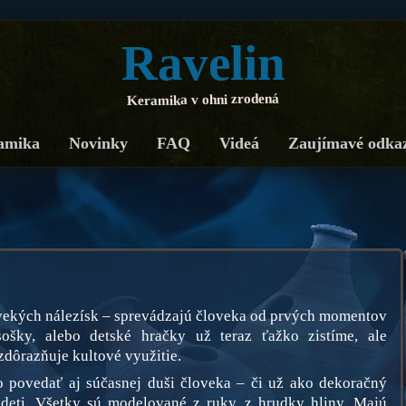
Ravelin
Keramika v ohni zrodená
amika
Novinky
FAQ
Videá
Zaujímavé odka
avekých nálezísk – sprevádzajú človeka od prvých momentov
 sošky, alebo detské hračky už teraz ťažko zistíme, ale
zdôrazňuje kultové využitie.
o povedať aj súčasnej duši človeka – či už ako dekoračný
 deti. Všetky sú modelované z ruky, z hrudky hliny. Majú