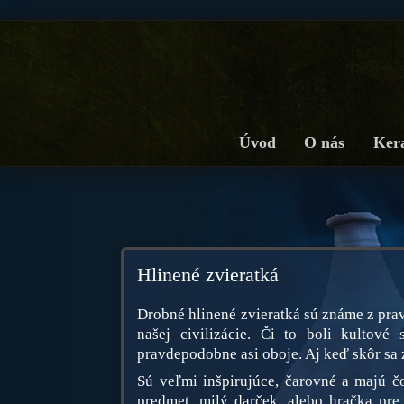
Úvod
O nás
Ker
Hlinené zvieratká
Drobné hlinené zvieratká sú známe z pr
našej civilizácie. Či to boli kultové
pravdepodobne asi oboje. Aj keď skôr sa 
Sú veľmi inšpirujúce, čarovné a majú č
predmet, milý darček, alebo hračka pre