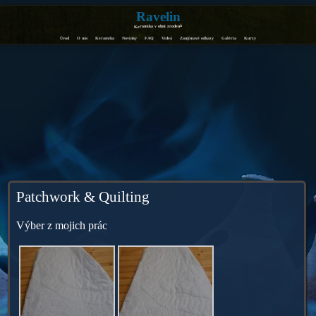
Ravelin
Keramika v ohni zrodená
Úvod
O nás
Keramika
Novinky
FAQ
Videá
Zaujímavé odkazy
Galéria
Kurzy
Patchwork & Quilting
Výber z mojich prác