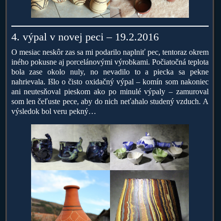
4. výpal v novej peci – 19.2.2016
O mesiac neskôr zas sa mi podarilo naplniť pec, tentoraz okrem
iného pokusne aj porcelánovými výrobkami. Počiatočná teplota
bola zase okolo nuly, no nevadilo to a piecka sa pekne
nahrievala. Išlo o čisto oxidačný výpal – komín som nakoniec
ani neutesňoval pieskom ako po minulé výpaly – zamuroval
som len čeľuste pece, aby do nich neťahalo studený vzduch. A
výsledok bol veru pekný…