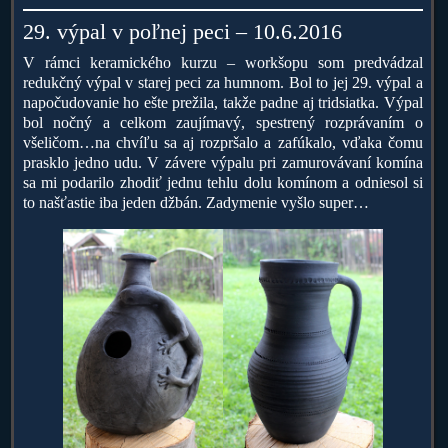
29. výpal v poľnej peci – 10.6.2016
V rámci keramického kurzu – workšopu som predvádzal
redukčný výpal v starej peci za humnom. Bol to jej 29. výpal a
napočudovanie ho ešte prežila, takže padne aj tridsiatka. Výpal
bol nočný a celkom zaujímavý, spestrený rozprávaním o
všeličom…na chvíľu sa aj rozpršalo a zafúkalo, vďaka čomu
prasklo jedno udu. V závere výpalu pri zamurovávaní komína
sa mi podarilo zhodiť jednu tehlu dolu komínom a odniesol si
to našťastie iba jeden džbán. Zadymenie vyšlo super…