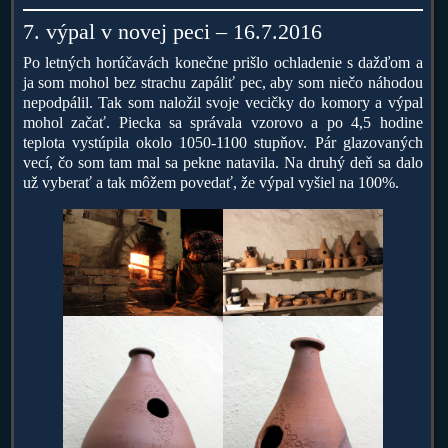
7. výpal v novej peci – 16.7.2016
Po letných horúčavách konečne prišlo ochladenie s dažďom a
ja som mohol bez strachu zapáliť pec, aby som niečo náhodou
nepodpálil. Tak som naložil svoje vecičky do komory a výpal
mohol začať. Piecka sa správala vzorovo a po 4,5 hodine
teplota vystúpila okolo 1050-1100 stupňov. Pár glazovaných
vecí, čo som tam mal sa pekne natavila. Na druhý deň sa dalo
už vyberať a tak môžem povedať, že výpal vyšiel na 100%.