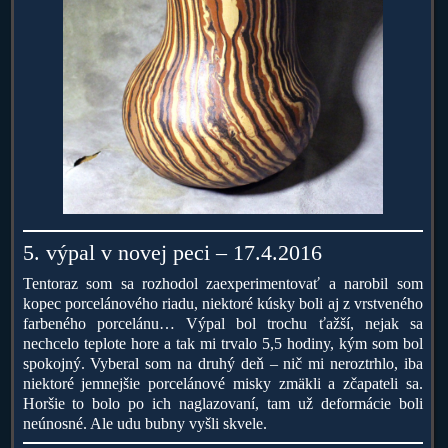
5. výpal v novej peci – 17.4.2016
Tentoraz som sa rozhodol zaexperimentovať a narobil som
kopec porcelánového riadu, niektoré kúsky boli aj z vrstveného
farbeného porcelánu… Výpal bol trochu ťažší, nejak sa
nechcelo teplote hore a tak mi trvalo 5,5 hodiny, kým som bol
spokojný. Vyberal som na druhý deň – nič mi neroztrhlo, iba
niektoré jemnejšie porcelánové misky zmäkli a zčapateli sa.
Horšie to bolo po ich naglazovaní, tam už deformácie boli
neúnosné. Ale udu bubny vyšli skvele.