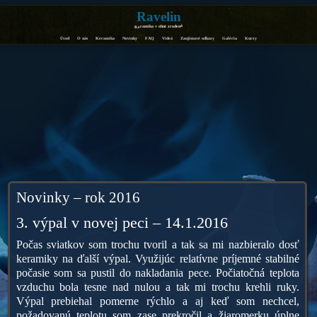
Ravelin
Keramika v ohni zrodená
Úvod
O nás
Keramika
Novinky
FAQ
Videá
Zaujímavé odkazy
Galéria
Kurzy
Novinky – rok 2016
3. výpal v novej peci – 14.1.2016
Počas sviatkov som trochu tvoril a tak sa mi nazbieralo dosť
keramiky na ďalší výpal. Využijúc relatívne príjemné stabilné
počasie som sa pustil do nakladania pece. Počiatočná teplota
vzduchu bola tesne nad nulou a tak mi trochu krehli ruky.
Výpal prebiehal pomerne rýchlo a aj keď som nechcel,
požadovanú teplotu som zase prekročil a žiaromerku úplne