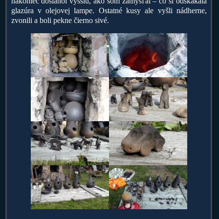
nakoniec dosiahol vyššiu, ako som zamýšľal – čo si odskákala
glazúra v olejovej lampe. Ostatné kusy ale vyšli nádherne,
zvonili a boli pekne čierno sivé.