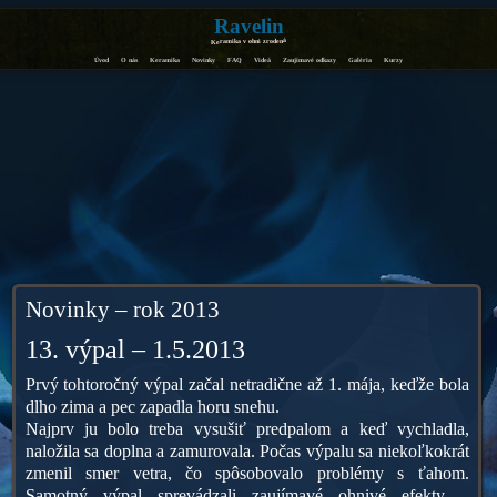
Ravelin
Keramika v ohni zrodená
Úvod
O nás
Keramika
Novinky
FAQ
Videá
Zaujímavé odkazy
Galéria
Kurzy
Novinky – rok 2013
13. výpal – 1.5.2013
Prvý tohtoročný výpal začal netradične až 1. mája, keďže bola
dlho zima a pec zapadla horu snehu.
Najprv ju bolo treba vysušiť predpalom a keď vychladla,
naložila sa doplna a zamurovala. Počas výpalu sa niekoľkokrát
zmenil smer vetra, čo spôsobovalo problémy s ťahom.
Samotný výpal sprevádzali zaujímavé ohnivé efekty –